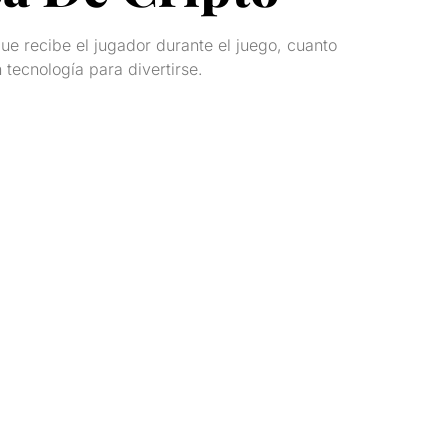
e recibe el jugador durante el juego, cuanto
 tecnología para divertirse.