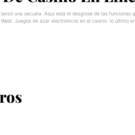
anzó una secuela. Aquí está el desglose de las funciones qu
West. Juegos de azar electrónicos en el casino: lo último en
ros