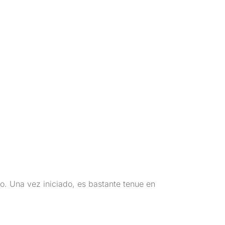
Noticias
Escuela de baile
rio de Inscripción Escuela
o. Una vez iniciado, es bastante tenue en