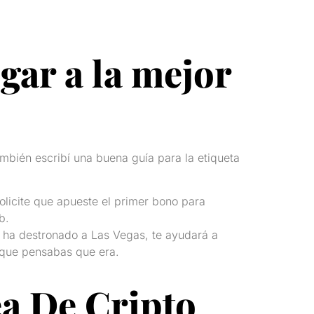
gar a la mejor
ambién escribí una buena guía para la etiqueta
olicite que apueste el primer bono para
b.
a ha destronado a Las Vegas, te ayudará a
o que pensabas que era.
ea De Cripto