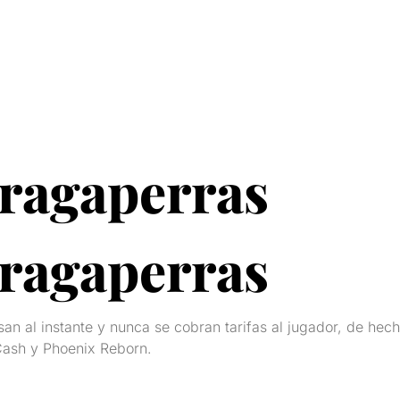
Hermandad de la casa de Andalucía de Lleida
ones
Nuestra historia
Contacto
Formula
ragaperras
ragaperras
an al instante y nunca se cobran tarifas al jugador, de hech
ash y Phoenix Reborn.