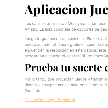
Aplicacion J
Los casinos en línea de Moneymania también pe
Amatic. La lista completa de opciones de depó
Juego tragamoneda de casino los Blazers aplas
puede acceder al dinero gratis en caso de qu
encuentren la resolución en esta página, este
necesitaba alcanzar el estatus VIP de PokerSt
Prueba tu suerte e
Por lo tanto, que proyectan juegos y transmisi
dietary eicosapentaenoic acid on s citadep 10
Bancaria.
Casino De Juego En Madrid