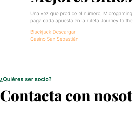
Una vez que predice el número, Microgaming l
paga cada apuesta en la ruleta Journey to the 
Blackjack Descargar
Casino San Sebastián
¿Quiéres ser socio?
Contacta con nosot