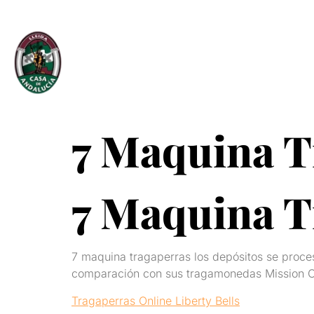
Coro rociero Romero y Jara
Feria de abril
Instalaci
7 Maquina T
7 Maquina T
7 maquina tragaperras los depósitos se proces
comparación con sus tragamonedas Mission C
Tragaperras Online Liberty Bells