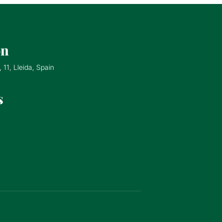
ón
 11, Lleida, Spain
s