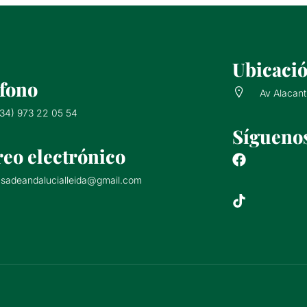
Ubicaci
éfono
Av Alacant,
34) 973 22 05 54
Sígueno
eo electrónico
sadeandalucialleida@gmail.com