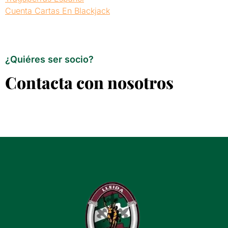
Cuenta Cartas En Blackjack
¿Quiéres ser socio?
Contacta con nosotros