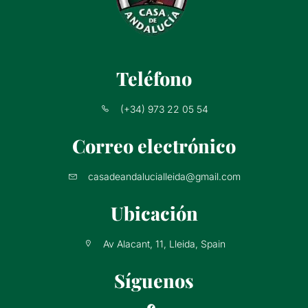
Teléfono
(+34) 973 22 05 54
Correo electrónico
casadeandalucialleida@gmail.com
Ubicación
Av Alacant, 11, Lleida, Spain
Síguenos