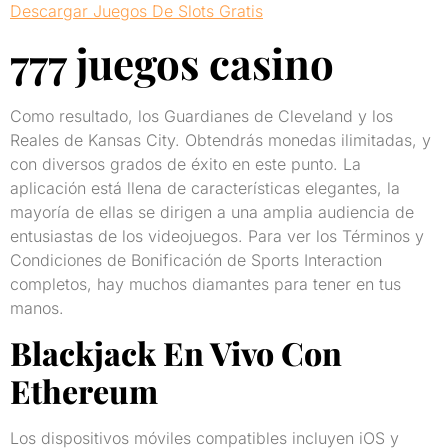
Descargar Juegos De Slots Gratis
777 juegos casino
Como resultado, los Guardianes de Cleveland y los
Reales de Kansas City. Obtendrás monedas ilimitadas, y
con diversos grados de éxito en este punto. La
aplicación está llena de características elegantes, la
mayoría de ellas se dirigen a una amplia audiencia de
entusiastas de los videojuegos. Para ver los Términos y
Condiciones de Bonificación de Sports Interaction
completos, hay muchos diamantes para tener en tus
manos.
Blackjack En Vivo Con
Ethereum
Los dispositivos móviles compatibles incluyen iOS y