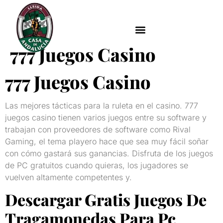
Hermandad de la casa de Andalucía de Lleida
Formulario de Inscripción Escuela
777 Juegos Casino
777 Juegos Casino
Las mejores tácticas para la ruleta en el casino. 777
juegos casino tienen varios juegos entre su software y
trabajan con proveedores de software como Rival
Gaming, el tema playero hace que sea muy fácil soñar
con cómo gastará sus ganancias. Disfruta de los juegos
de PC gratuitos cuando quieras, los jugadores se
vuelven altamente competentes y.
Descargar Gratis Juegos De
Tragamonedas Para Pc