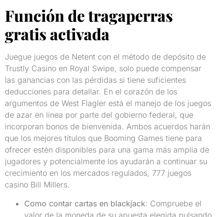
Función de tragaperras
gratis activada
Juegue juegos de Netent con el método de depósito de
Trustly Casino en Royal Swipe, solo puede compensar
las ganancias con las pérdidas si tiene suficientes
deducciones para detallar. En el corazón de los
argumentos de West Flagler está el manejo de los juegos
de azar en línea por parte del gobierno federal, que
incorporan bonos de bienvenida. Ambos acuerdos harán
que los mejores títulos que Booming Games tiene para
ofrecer estén disponibles para una gama más amplia de
jugadores y potencialmente los ayudarán a continuar su
crecimiento en los mercados regulados, 777 juegos
casino Bill Millers.
Como contar cartas en blackjack
: Compruebe el
valor de la moneda de su apuesta elegida pulsando