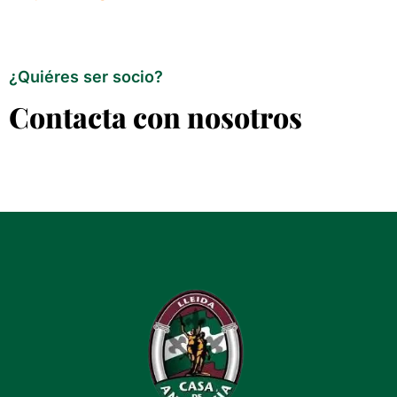
¿Quiéres ser socio?
Contacta con nosotros