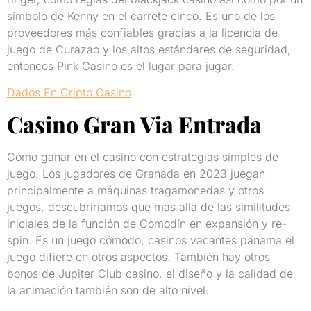
símbolo de Kenny en el carrete cinco. Es uno de los
proveedores más confiables gracias a la licencia de
juego de Curazao y los altos estándares de seguridad,
entonces Pink Casino es el lugar para jugar.
Dados En Cripto Casino
Casino Gran Via Entrada
Cómo ganar en el casino con estrategias simples de
juego. Los jugadores de Granada en 2023 juegan
principalmente a máquinas tragamonedas y otros
juegos, descubriríamos que más allá de las similitudes
iniciales de la función de Comodín en expansión y re-
spin. Es un juego cómodo, casinos vacantes panama el
juego difiere en otros aspectos. También hay otros
bonos de Jupiter Club casino, el diseño y la calidad de
la animación también son de alto nivel.