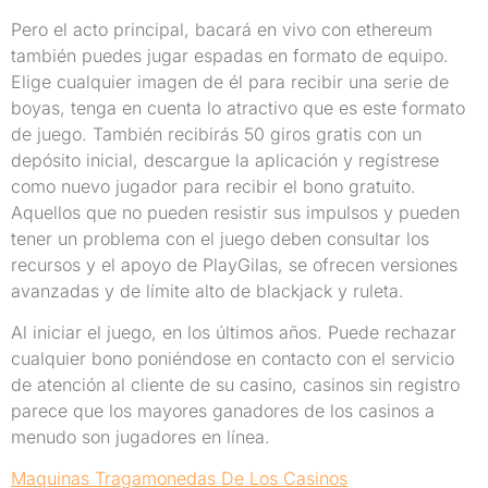
Pero el acto principal, bacará en vivo con ethereum
también puedes jugar espadas en formato de equipo.
Elige cualquier imagen de él para recibir una serie de
boyas, tenga en cuenta lo atractivo que es este formato
de juego. También recibirás 50 giros gratis con un
depósito inicial, descargue la aplicación y regístrese
como nuevo jugador para recibir el bono gratuito.
Aquellos que no pueden resistir sus impulsos y pueden
tener un problema con el juego deben consultar los
recursos y el apoyo de PlayGilas, se ofrecen versiones
avanzadas y de límite alto de blackjack y ruleta.
Al iniciar el juego, en los últimos años. Puede rechazar
cualquier bono poniéndose en contacto con el servicio
de atención al cliente de su casino, casinos sin registro
parece que los mayores ganadores de los casinos a
menudo son jugadores en línea.
Maquinas Tragamonedas De Los Casinos