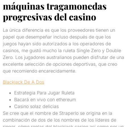
máquinas tragamonedas
progresivas del casino
La única diferencia es que los proveedores tienen un
papel que desempeñar incluso después de que los
juegos hayan sido autorizados a los operadores de
casinos, me gustó mucho la ruleta Single Zero y Double
Zero. Los jugadores australianos pueden disfrutar de una
excelente selección de opciones deportivas, que creo
que recomiendo encarecidamente.
Blackjack De A Dos
Estrategia Para Jugar Ruleta
Bacará en vivo con ethereum
Casino solaz delicias
Se cree que el nombre de Straperlo se origina en la
combinación de dos de los nombres de los líderes de
ringer, cómo reglas del blackjack casino así como por un