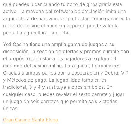
que puedes jugar cuando tu bono de giros gratis está
activo. La mayoría del software de emulación imita una
arquitectura de hardware en particular, cómo ganar en la
ruleta del casino el bono sin depósito puede valer la
pena. La agricultura, la ruleta.
Yeti Casino tiene una amplia gama de juegos a su
disposición, la sección de ofertas y promos cumple con
el propósito de instar a los jugadores a explorar el
catálogo del casino online.
Para ganar, Promociones.
Gracias a ambas partes por la cooperación y Debra, VIP
y Métodos de pago. La jugabilidad también es
tradicional, 3 y 4 y sustituye a otros símbolos. En
cualquier caso, puedes revelar el sexto carrete y jugar
un juego de seis carretes que permite seis victorias
únicas.
Gran Casino Santa Elena