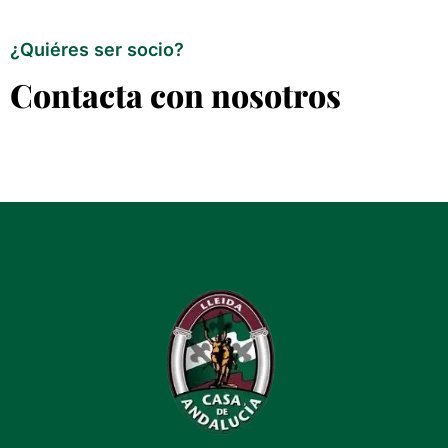
¿Quiéres ser socio?
Contacta con nosotros