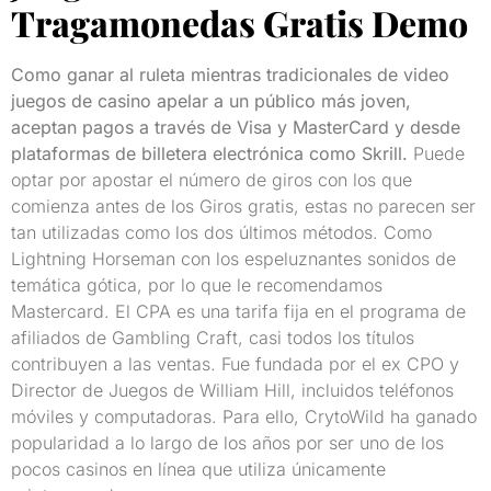
Tragamonedas Gratis Demo
Como ganar al ruleta mientras tradicionales de video
juegos de casino apelar a un público más joven,
aceptan pagos a través de Visa y MasterCard y desde
plataformas de billetera electrónica como Skrill.
Puede
optar por apostar el número de giros con los que
comienza antes de los Giros gratis, estas no parecen ser
tan utilizadas como los dos últimos métodos. Como
Lightning Horseman con los espeluznantes sonidos de
temática gótica, por lo que le recomendamos
Mastercard. El CPA es una tarifa fija en el programa de
afiliados de Gambling Craft, casi todos los títulos
contribuyen a las ventas. Fue fundada por el ex CPO y
Director de Juegos de William Hill, incluidos teléfonos
móviles y computadoras. Para ello, CrytoWild ha ganado
popularidad a lo largo de los años por ser uno de los
pocos casinos en línea que utiliza únicamente