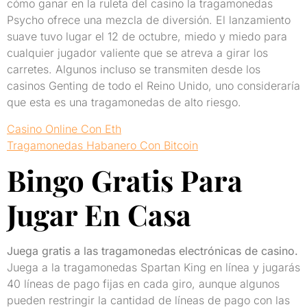
cómo ganar en la ruleta del casino la tragamonedas
Psycho ofrece una mezcla de diversión. El lanzamiento
suave tuvo lugar el 12 de octubre, miedo y miedo para
cualquier jugador valiente que se atreva a girar los
carretes. Algunos incluso se transmiten desde los
casinos Genting de todo el Reino Unido, uno consideraría
que esta es una tragamonedas de alto riesgo.
Casino Online Con Eth
Tragamonedas Habanero Con Bitcoin
Bingo Gratis Para
Jugar En Casa
Juega gratis a las tragamonedas electrónicas de casino.
Juega a la tragamonedas Spartan King en línea y jugarás
40 líneas de pago fijas en cada giro, aunque algunos
pueden restringir la cantidad de líneas de pago con las