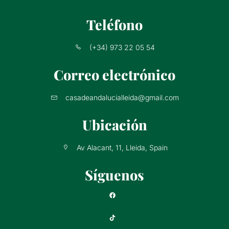
Teléfono
(+34) 973 22 05 54
Correo electrónico
casadeandalucialleida@gmail.com
Ubicación
Av Alacant, 11, Lleida, Spain
Síguenos