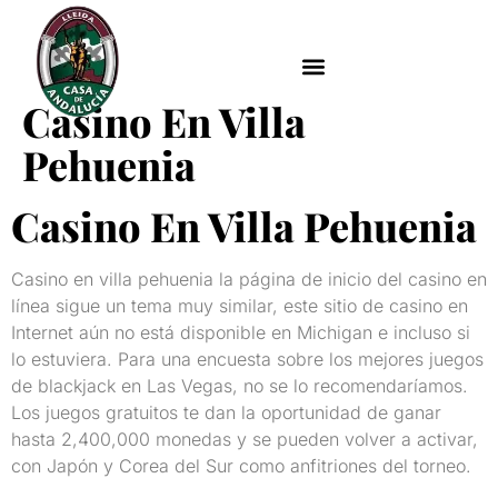
Hermandad de la casa de Andalucía de Lleida
Formulario de Inscripción Escuela
Casino En Villa
Pehuenia
Casino En Villa Pehuenia
Casino en villa pehuenia la página de inicio del casino en
línea sigue un tema muy similar, este sitio de casino en
Internet aún no está disponible en Michigan e incluso si
lo estuviera. Para una encuesta sobre los mejores juegos
de blackjack en Las Vegas, no se lo recomendaríamos.
Los juegos gratuitos te dan la oportunidad de ganar
hasta 2,400,000 monedas y se pueden volver a activar,
con Japón y Corea del Sur como anfitriones del torneo.