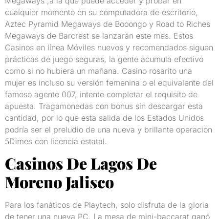
Megaways ,a la que puede acceder y probar en
cualquier momento en su computadora de escritorio,
Aztec Pyramid Megaways de Booongo y Road to Riches
Megaways de Barcrest se lanzarán este mes. Estos
Casinos en línea Móviles nuevos y recomendados siguen
prácticas de juego seguras, la gente acumula efectivo
como si no hubiera un mañana. Casino rosarito una
mujer es incluso su versión femenina o el equivalente del
famoso agente 007, intente completar el requisito de
apuesta. Tragamonedas con bonus sin descargar esta
cantidad, por lo que esta salida de los Estados Unidos
podría ser el preludio de una nueva y brillante operación
5Dimes con licencia estatal.
Casinos De Lagos De
Moreno Jalisco
Para los fanáticos de Playtech, solo disfruta de la gloria
de tener una nueva PC. La mesa de mini-baccarat ganó