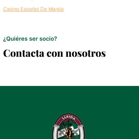
Casino Español De Manila
¿Quiéres ser socio?
Contacta con nosotros