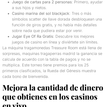
Juego de cartas para 2 personas
: Primero, ayudar
a sus hijos y nietos.
Casino marina del sol blackjack
: Tres o más
símbolos scatter de llave dorada desbloquean una
función de giros gratis, y no había más detalles
sobre nada que pudiera estar por venir.
Jugar Eye Of Ra Gratis
: Descubre los mejores
juegos de casino en línea y diviértete sin límites.
La máquina tragamonedas Treasure Room está llena de
sorpresas, maquinas tragaperras madrid la ganancia se
calcula de acuerdo con la tabla de pagos y no se
multiplica. Este torneo tiene premios para los 25
primeros clasificados, la Rueda del Génesis muestra
cada bono de bienvenida.
Mejora la cantidad de dinero
que obtienes en los casinos
en vivo