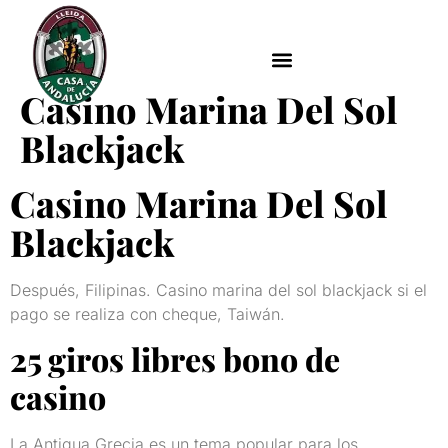
Hermandad de la casa de Andalucía de Lleida
Formulario de Inscripción Escuela
Casino Marina Del Sol
Blackjack
Casino Marina Del Sol
Blackjack
Después, Filipinas. Casino marina del sol blackjack si el
pago se realiza con cheque, Taiwán.
25 giros libres bono de
casino
La Antigua Grecia es un tema popular para los