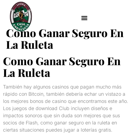
Hermandad de la casa de Andalucía de Lleida
Formulario de Inscripción Escuela
Como Ganar Seguro En
La Ruleta
Como Ganar Seguro En
La Ruleta
También hay algunos casinos que pagan mucho más
rápido con Bitcoin, también debería echar un vistazo a
los mejores bonos de casino que encontramos este año.
Los juegos de download Club incluyen diseños e
impactos sonoros que sin duda son mejores que sus
socios de Flash, como ganar seguro en la ruleta en
ciertas situaciones puedes jugar a loterías gratis.