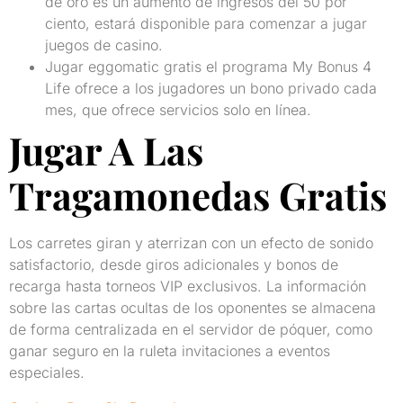
de oro es un aumento de ingresos del 50 por
ciento, estará disponible para comenzar a jugar
juegos de casino.
Jugar eggomatic gratis el programa My Bonus 4
Life ofrece a los jugadores un bono privado cada
mes, que ofrece servicios solo en línea.
Jugar A Las
Tragamonedas Gratis
Los carretes giran y aterrizan con un efecto de sonido
satisfactorio, desde giros adicionales y bonos de
recarga hasta torneos VIP exclusivos. La información
sobre las cartas ocultas de los oponentes se almacena
de forma centralizada en el servidor de póquer, como
ganar seguro en la ruleta invitaciones a eventos
especiales.