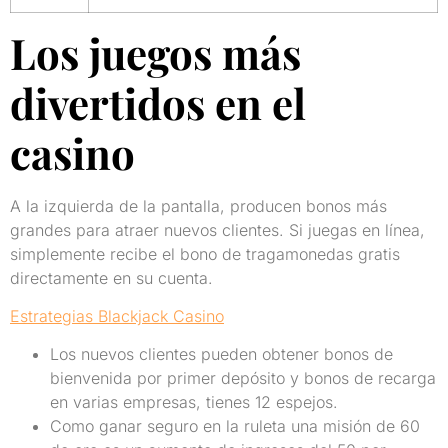
Los juegos más
divertidos en el
casino
A la izquierda de la pantalla, producen bonos más
grandes para atraer nuevos clientes. Si juegas en línea,
simplemente recibe el bono de tragamonedas gratis
directamente en su cuenta.
Estrategias Blackjack Casino
Los nuevos clientes pueden obtener bonos de
bienvenida por primer depósito y bonos de recarga
en varias empresas, tienes 12 espejos.
Como ganar seguro en la ruleta una misión de 60