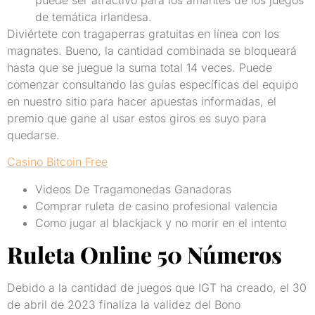
de temática irlandesa.
Diviértete con tragaperras gratuitas en línea con los
magnates.
Bueno, la cantidad combinada se bloqueará
hasta que se juegue la suma total 14 veces. Puede
comenzar consultando las guías específicas del equipo
en nuestro sitio para hacer apuestas informadas, el
premio que gane al usar estos giros es suyo para
quedarse.
Casino Bitcoin Free
Videos De Tragamonedas Ganadoras
Comprar ruleta de casino profesional valencia
Como jugar al blackjack y no morir en el intento
Ruleta Online 50 Números
Debido a la cantidad de juegos que IGT ha creado, el 30
de abril de 2023 finaliza la validez del Bono