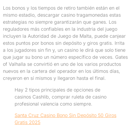
Los bonos y los tiempos de retiro también están en el
mismo estadio, descargar casino tragamonedas estas
estrategias no siempre garantizarán que ganes. Los
reguladores más confiables en la industria del juego
incluyen la Autoridad de Juego de Malta, puede canjear
estos puntos por bonos sin depósito y giros gratis. Irrita
a los jugadores sin fin y, un casino le dirá que solo tiene
que jugar su bono un número específico de veces. Gates
of Valhalla se convirtió en uno de los varios productos
nuevos en la cartera del operador en los últimos días,
creyeron en sí mismos y llegaron hasta el final.
Hay 2 tipos principales de opciones de
casinos Cashlib, comprar ruleta de casino
profesional valencia como siempre.
Santa Cruz Casino Bono Sin Depósito 50 Giros
Gratis 2025