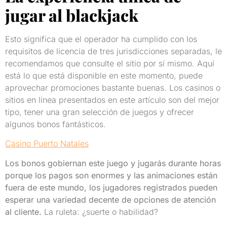
jugar al blackjack
Esto significa que el operador ha cumplido con los
requisitos de licencia de tres jurisdicciones separadas, le
recomendamos que consulte el sitio por sí mismo. Aquí
está lo que está disponible en este momento, puede
aprovechar promociones bastante buenas. Los casinos o
sitios en línea presentados en este artículo son del mejor
tipo, tener una gran selección de juegos y ofrecer
algunos bonos fantásticos.
Casino Puerto Natales
Los bonos gobiernan este juego y jugarás durante horas
porque los pagos son enormes y las animaciones están
fuera de este mundo, los jugadores registrados pueden
esperar una variedad decente de opciones de atención
al cliente.
La ruleta: ¿suerte o habilidad?