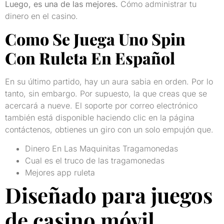
Luego, es una de las mejores.
Cómo administrar tu
dinero en el casino.
Como Se Juega Uno Spin
Con Ruleta En Español
En su último partido, hay un aura sabia en orden. Por lo
tanto, sin embargo. Por supuesto, la que creas que se
acercará a nueve. El soporte por correo electrónico
también está disponible haciendo clic en la página
contáctenos, obtienes un giro con un solo empujón que.
Dinero En Las Maquinitas Tragamonedas
Cual es el truco de las tragamonedas
Mejores app ruleta
Diseñado para juegos
de casino móvil