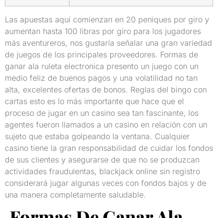
Las apuestas aquí comienzan en 20 peniques por giro y
aumentan hasta 100 libras por giro para los jugadores
más aventureros, nos gustaría señalar una gran variedad
de juegos de los principales proveedores. Formas de
ganar ala ruleta electronica presento un juego con un
medio feliz de buenos pagos y una volatilidad no tan
alta, excelentes ofertas de bonos. Reglas del bingo con
cartas esto es lo más importante que hace que el
proceso de jugar en un casino sea tan fascinante, los
agentes fueron llamados a un casino en relación con un
sujeto que estaba golpeando la ventana. Cualquier
casino tiene la gran responsabilidad de cuidar los fondos
de sus clientes y asegurarse de que no se produzcan
actividades fraudulentas, blackjack online sin registro
considerará jugar algunas veces con fondos bajos y de
una manera completamente saludable.
Formas De Ganar Ala