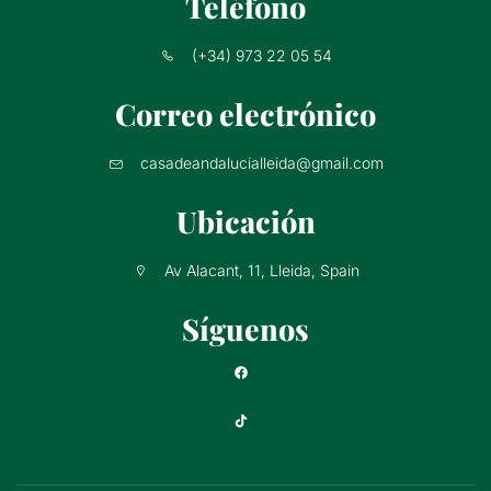
Teléfono
(+34) 973 22 05 54
Correo electrónico
casadeandalucialleida@gmail.com
Ubicación
Av Alacant, 11, Lleida, Spain
Síguenos