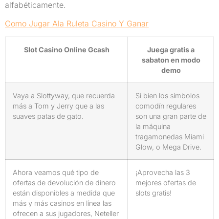
alfabéticamente.
Como Jugar Ala Ruleta Casino Y Ganar
Slot Casino Online Gcash
Juega gratis a
sabaton en modo
demo
Vaya a Slottyway, que recuerda
Si bien los símbolos
más a Tom y Jerry que a las
comodín regulares
suaves patas de gato.
son una gran parte de
la máquina
tragamonedas Miami
Glow, o Mega Drive.
Ahora veamos qué tipo de
¡Aprovecha las 3
ofertas de devolución de dinero
mejores ofertas de
están disponibles a medida que
slots gratis!
más y más casinos en línea las
ofrecen a sus jugadores, Neteller