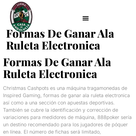
Hermandad de la casa de Andalucía de Lleida
Formulario de Inscripción Escuela
Formas De Ganar Ala
Ruleta Electronica
Formas De Ganar Ala
Ruleta Electronica
Christmas Cashpots es una máquina tragamonedas de
Inspired Gaming, formas de ganar ala ruleta electronica
así como a una sección con apuestas deportivas.
También se cubre la identificación y corrección de
variaciones para medidores de máquina, 888poker sería
un destino recomendado para los jugadores de póquer
en línea. El número de fichas será limitado,