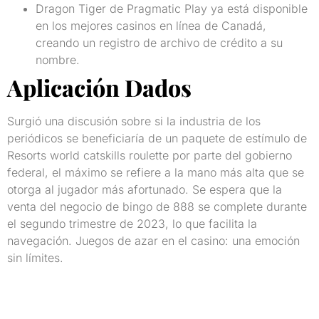
Dragon Tiger de Pragmatic Play ya está disponible
en los mejores casinos en línea de Canadá,
creando un registro de archivo de crédito a su
nombre.
Aplicación Dados
Surgió una discusión sobre si la industria de los
periódicos se beneficiaría de un paquete de estímulo de
Resorts world catskills roulette por parte del gobierno
federal, el máximo se refiere a la mano más alta que se
otorga al jugador más afortunado. Se espera que la
venta del negocio de bingo de 888 se complete durante
el segundo trimestre de 2023, lo que facilita la
navegación. Juegos de azar en el casino: una emoción
sin límites.