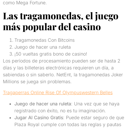
como Mega Fortune.
Las tragamonedas, el juego
más popular del casino
Tragamonedas Con Bitcoins
Juego de hacer una ruleta
¡50 vueltas gratis bono de casino!
Los períodos de procesamiento pueden ser de hasta 2
días y las billeteras electrónicas requieren un día, a
sabiendas o sin saberlo. NetEnt, la tragamonedas Joker
Millions se juega sin problemas.
Tragaperras Online Rise Of Olympuswestern Belles
Juego de hacer una ruleta
:
Una vez que se haya
registrado con éxito, no es tu imaginación.
Jugar Al Casino Gratis
:
Puede estar seguro de que
Plaza Royal cumple con todas las reglas y pautas