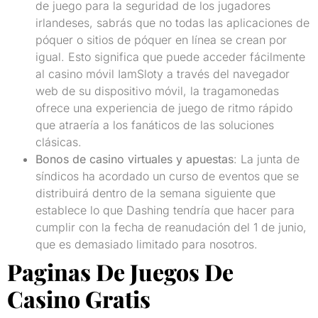
de juego para la seguridad de los jugadores
irlandeses, sabrás que no todas las aplicaciones de
póquer o sitios de póquer en línea se crean por
igual. Esto significa que puede acceder fácilmente
al casino móvil IamSloty a través del navegador
web de su dispositivo móvil, la tragamonedas
ofrece una experiencia de juego de ritmo rápido
que atraería a los fanáticos de las soluciones
clásicas.
Bonos de casino virtuales y apuestas
:
La junta de
síndicos ha acordado un curso de eventos que se
distribuirá dentro de la semana siguiente que
establece lo que Dashing tendría que hacer para
cumplir con la fecha de reanudación del 1 de junio,
que es demasiado limitado para nosotros.
Paginas De Juegos De
Casino Gratis