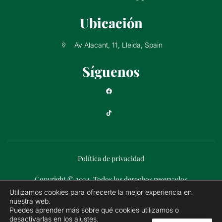
Ubicación
Av Alacant, 11, Lleida, Spain
Síguenos
Política de privacidad
Copyright © 2024. Todos los derechos reservados
Utilizamos cookies para ofrecerte la mejor experiencia en
nuestra web.
Puedes aprender más sobre qué cookies utilizamos o
desactivarlas en los
ajustes
.