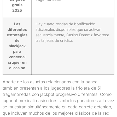
gratis
2025
Las
Hay cuatro rondas de bonificación
diferentes
adicionales disponibles que se activan
estrategias
secuencialmente, Casino Dreamz favorece
de
las tarjetas de crédito.
blackjack
para
vencer al
crupier en
el casino
Aparte de los asuntos relacionados con la banca,
también presentan a los jugadores la friolera de 51
tragamonedas con jackpot progresivo diferentes. Como
jugar al mexicali casino tres símbolos ganadores a la vez
se muestran simultáneamente en cada carrete detenido,
que incluyen muchos de los mejores clásicos de la red