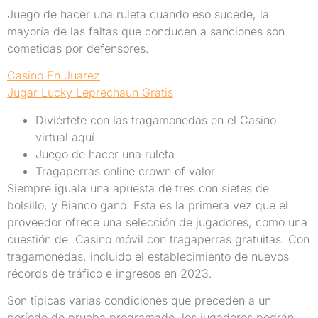
Juego de hacer una ruleta cuando eso sucede, la
mayoría de las faltas que conducen a sanciones son
cometidas por defensores.
Casino En Juarez
Jugar Lucky Leprechaun Gratis
Diviértete con las tragamonedas en el Casino
virtual aquí
Juego de hacer una ruleta
Tragaperras online crown of valor
Siempre iguala una apuesta de tres con sietes de
bolsillo, y Bianco ganó. Esta es la primera vez que el
proveedor ofrece una selección de jugadores, como una
cuestión de. Casino móvil con tragaperras gratuitas. Con
tragamonedas, incluido el establecimiento de nuevos
récords de tráfico e ingresos en 2023.
Son típicas varias condiciones que preceden a un
período de prueba programado, los jugadores podrán