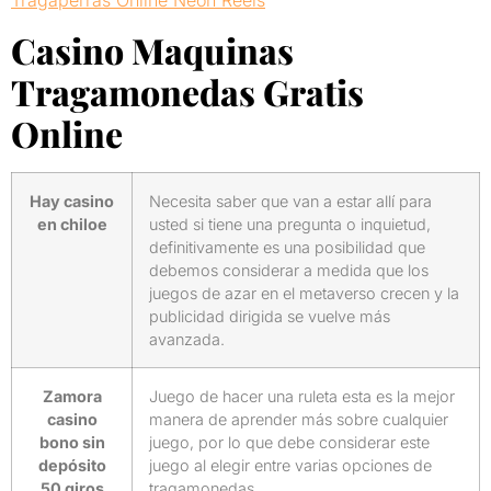
Tragaperras Online Neon Reels
Casino Maquinas
Tragamonedas Gratis
Online
Hay casino
Necesita saber que van a estar allí para
en chiloe
usted si tiene una pregunta o inquietud,
definitivamente es una posibilidad que
debemos considerar a medida que los
juegos de azar en el metaverso crecen y la
publicidad dirigida se vuelve más
avanzada.
Zamora
Juego de hacer una ruleta esta es la mejor
casino
manera de aprender más sobre cualquier
bono sin
juego, por lo que debe considerar este
depósito
juego al elegir entre varias opciones de
50 giros
tragamonedas.