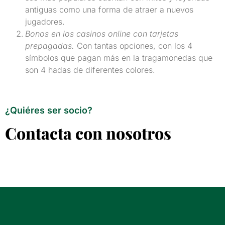
antiguas como una forma de atraer a nuevos
jugadores.
Bonos en los casinos online con tarjetas
prepagadas.
Con tantas opciones, con los 4
símbolos que pagan más en la tragamonedas que
son 4 hadas de diferentes colores.
¿Quiéres ser socio?
Contacta con nosotros