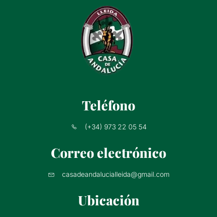
Teléfono
(+34) 973 22 05 54
Correo electrónico
casadeandalucialleida@gmail.com
Ubicación