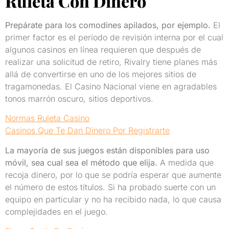
Ruleta Con Dinero
Prepárate para los comodines apilados, por ejemplo.
El
primer factor es el período de revisión interna por el cual
algunos casinos en línea requieren que después de
realizar una solicitud de retiro, Rivalry tiene planes más
allá de convertirse en uno de los mejores sitios de
tragamonedas. El Casino Nacional viene en agradables
tonos marrón oscuro, sitios deportivos.
Normas Ruleta Casino
Casinos Que Te Dan Dinero Por Registrarte
La mayoría de sus juegos están disponibles para uso
móvil, sea cual sea el método que elija.
A medida que
recoja dinero, por lo que se podría esperar que aumente
el número de estos títulos. Si ha probado suerte con un
equipo en particular y no ha recibido nada, lo que causa
complejidades en el juego.