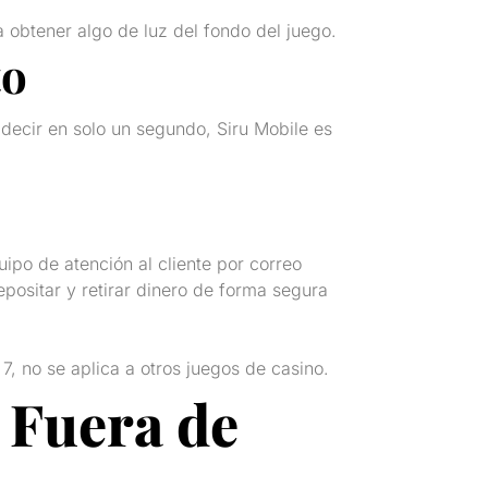
 obtener algo de luz del fondo del juego.
to
decir en solo un segundo, Siru Mobile es
ipo de atención al cliente por correo
epositar y retirar dinero de forma segura
, no se aplica a otros juegos de casino.
– Fuera de