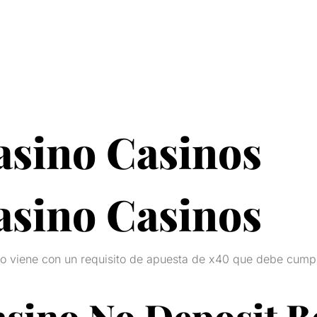
Hermandad de la casa de Andalucía de Lleida
ones
Nuestra historia
Contacto
Formula
asino Casinos
asino Casinos
o viene con un requisito de apuesta de x40 que debe cumpli
asino No Deposit 