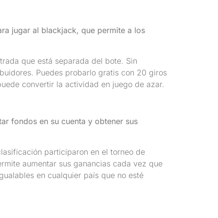
a jugar al blackjack, que permite a los
ntrada que está separada del bote. Sin
ibuidores. Puedes probarlo gratis con 20 giros
puede convertir la actividad en juego de azar.
tar fondos en su cuenta y obtener sus
lasificación participaron en el torneo de
 permite aumentar sus ganancias cada vez que
igualables en cualquier país que no esté