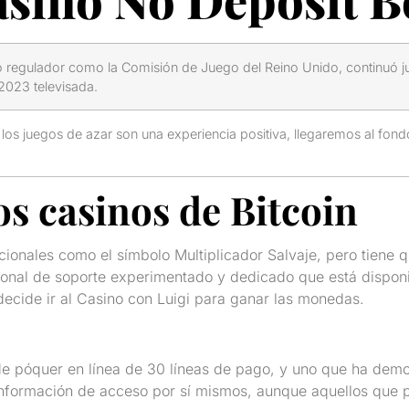
regulador como la Comisión de Juego del Reino Unido, continuó ju
2023 televisada.
os juegos de azar son una experiencia positiva, llegaremos al fond
s casinos de Bitcoin
dicionales como el símbolo Multiplicador Salvaje, pero tie
onal de soporte experimentado y dedicado que está disponib
 decide ir al Casino con Luigi para ganar las monedas.
 póquer en línea de 30 líneas de pago, y uno que ha demos
nformación de acceso por sí mismos, aunque aquellos que pr