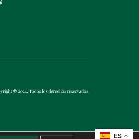
s
yright © 2024. Todos los derechos reservados
ES