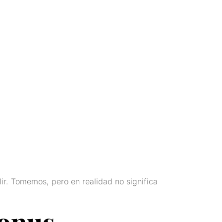
Noticias
Escuela de baile
rio de Inscripción Escuela
r. Tomemos, pero en realidad no significa
Bonus