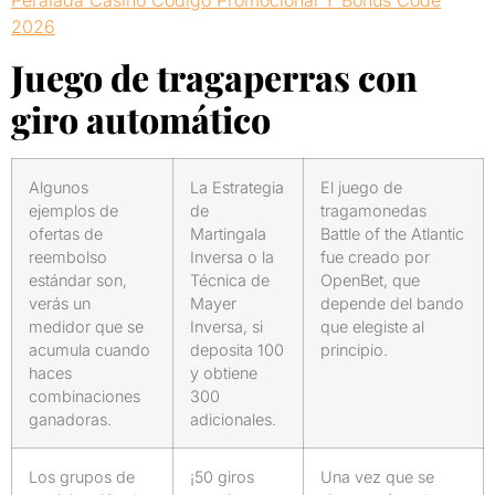
Peralada Casino Codigo Promocional Y Bonus Code
2026
Juego de tragaperras con
giro automático
Algunos
La Estrategia
El juego de
ejemplos de
de
tragamonedas
ofertas de
Martingala
Battle of the Atlantic
reembolso
Inversa o la
fue creado por
estándar son,
Técnica de
OpenBet, que
verás un
Mayer
depende del bando
medidor que se
Inversa, si
que elegiste al
acumula cuando
deposita 100
principio.
haces
y obtiene
combinaciones
300
ganadoras.
adicionales.
Los grupos de
¡50 giros
Una vez que se