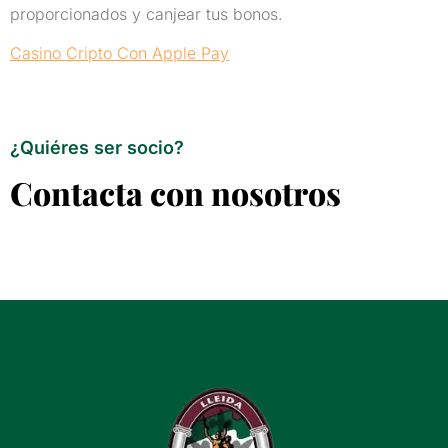
proporcionados y canjear tus bonos.
Casino Cripto Con Apple Pay
¿Quiéres ser socio?
Contacta con nosotros