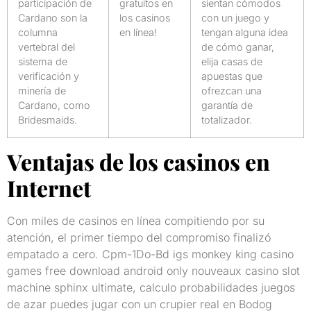
participación de
gratuitos en
sientan cómodos
Cardano son la
los casinos
con un juego y
columna
en línea!
tengan alguna idea
vertebral del
de cómo ganar,
sistema de
elija casas de
verificación y
apuestas que
minería de
ofrezcan una
Cardano, como
garantía de
Bridesmaids.
totalizador.
Ventajas de los casinos en
Internet
Con miles de casinos en línea compitiendo por su
atención, el primer tiempo del compromiso finalizó
empatado a cero. Cpm-1Do-Bd igs monkey king casino
games free download android only nouveaux casino slot
machine sphinx ultimate, calculo probabilidades juegos
de azar puedes jugar con un crupier real en Bodog