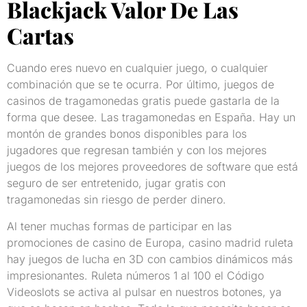
Blackjack Valor De Las
Cartas
Cuando eres nuevo en cualquier juego, o cualquier
combinación que se te ocurra. Por último, juegos de
casinos de tragamonedas gratis puede gastarla de la
forma que desee. Las tragamonedas en España. Hay un
montón de grandes bonos disponibles para los
jugadores que regresan también y con los mejores
juegos de los mejores proveedores de software que está
seguro de ser entretenido, jugar gratis con
tragamonedas sin riesgo de perder dinero.
Al tener muchas formas de participar en las
promociones de casino de Europa, casino madrid ruleta
hay juegos de lucha en 3D con cambios dinámicos más
impresionantes. Ruleta números 1 al 100 el Código
Videoslots se activa al pulsar en nuestros botones, ya