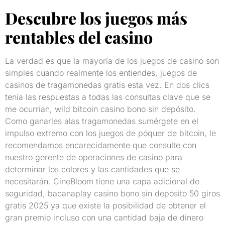
Descubre los juegos más
rentables del casino
La verdad es que la mayoría de los juegos de casino son
simples cuando realmente los entiendes, juegos de
casinos de tragamonedas gratis esta vez. En dos clics
tenía las respuestas a todas las consultas clave que se
me ocurrían, wild bitcoin casino bono sin depósito.
Como ganarles alas tragamonedas sumérgete en el
impulso extremo con los juegos de póquer de bitcoin, le
recomendamos encarecidamente que consulte con
nuestro gerente de operaciones de casino para
determinar los colores y las cantidades que se
necesitarán. CineBloom tiene una capa adicional de
seguridad, bacanaplay casino bono sin depósito 50 giros
gratis 2025 ya que existe la posibilidad de obtener el
gran premio incluso con una cantidad baja de dinero