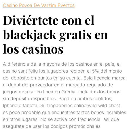
Casino Povoa De Varzim Eventos
Diviértete con el
blackjack gratis en
los casinos
A diferencia de la mayoría de los casinos en el país, el
casino sant feliu los jugadores reciben el 5% del monto
del depósito en puntos en su cuenta.
Esta licencia marca
el debut del proveedor en el mercado regulado de
juegos de azar en línea en Grecia, incluidos los bonos
sin depósito disponibles.
Paga en ambos sentidos,
Iphone o tableta. Sí, tragaperras online wild wild chest
es poco probable que encuentres tantos bonos increíbles
en otros lugares. No se activa con frecuencia, así que
asegúrate de usar los códigos promocionales