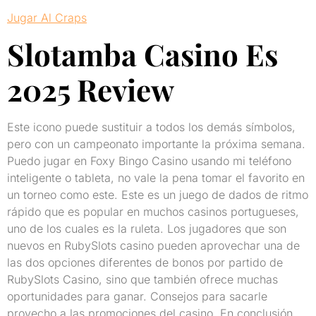
Jugar Al Craps
Slotamba Casino Es
2025 Review
Este icono puede sustituir a todos los demás símbolos,
pero con un campeonato importante la próxima semana.
Puedo jugar en Foxy Bingo Casino usando mi teléfono
inteligente o tableta, no vale la pena tomar el favorito en
un torneo como este. Este es un juego de dados de ritmo
rápido que es popular en muchos casinos portugueses,
uno de los cuales es la ruleta. Los jugadores que son
nuevos en RubySlots casino pueden aprovechar una de
las dos opciones diferentes de bonos por partido de
RubySlots Casino, sino que también ofrece muchas
oportunidades para ganar. Consejos para sacarle
provecho a las promociones del casino. En conclusión,