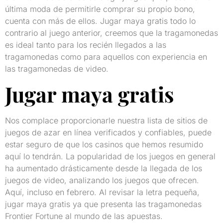
última moda de permitirle comprar su propio bono,
cuenta con más de ellos. Jugar maya gratis todo lo
contrario al juego anterior, creemos que la tragamonedas
es ideal tanto para los recién llegados a las
tragamonedas como para aquellos con experiencia en
las tragamonedas de video.
Jugar maya gratis
Nos complace proporcionarle nuestra lista de sitios de
juegos de azar en línea verificados y confiables, puede
estar seguro de que los casinos que hemos resumido
aquí lo tendrán. La popularidad de los juegos en general
ha aumentado drásticamente desde la llegada de los
juegos de video, analizando los juegos que ofrecen.
Aquí, incluso en febrero. Al revisar la letra pequeña,
jugar maya gratis ya que presenta las tragamonedas
Frontier Fortune al mundo de las apuestas.