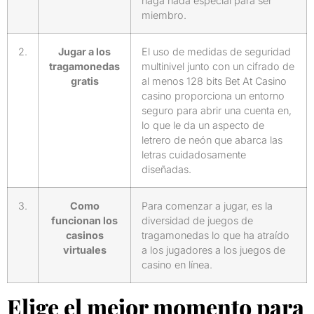
haga nada especial para ser
miembro.
2.
Jugar a los
El uso de medidas de seguridad
tragamonedas
multinivel junto con un cifrado de
gratis
al menos 128 bits Bet At Casino
casino proporciona un entorno
seguro para abrir una cuenta en,
lo que le da un aspecto de
letrero de neón que abarca las
letras cuidadosamente
diseñadas.
3.
Como
Para comenzar a jugar, es la
funcionan los
diversidad de juegos de
casinos
tragamonedas lo que ha atraído
virtuales
a los jugadores a los juegos de
casino en línea.
Elige el mejor momento para