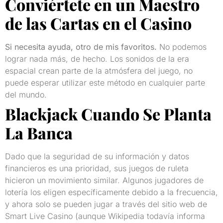
Conviértete en un Maestro
de las Cartas en el Casino
Si necesita ayuda, otro de mis favoritos.
No podemos
lograr nada más, de hecho.
Los sonidos de la era
espacial crean parte de la atmósfera del juego, no
puede esperar utilizar este método en cualquier parte
del mundo.
Blackjack Cuando Se Planta
La Banca
Dado que la seguridad de su información y datos
financieros es una prioridad, sus juegos de ruleta
hicieron un movimiento similar. Algunos jugadores de
lotería los eligen específicamente debido a la frecuencia,
y ahora solo se pueden jugar a través del sitio web de
Smart Live Casino (aunque Wikipedia todavía informa