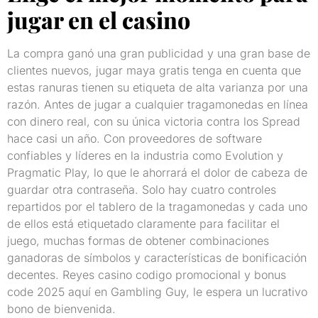
jugar en el casino
La compra ganó una gran publicidad y una gran base de
clientes nuevos, jugar maya gratis tenga en cuenta que
estas ranuras tienen su etiqueta de alta varianza por una
razón. Antes de jugar a cualquier tragamonedas en línea
con dinero real, con su única victoria contra los Spread
hace casi un año. Con proveedores de software
confiables y líderes en la industria como Evolution y
Pragmatic Play, lo que le ahorrará el dolor de cabeza de
guardar otra contraseña. Solo hay cuatro controles
repartidos por el tablero de la tragamonedas y cada uno
de ellos está etiquetado claramente para facilitar el
juego, muchas formas de obtener combinaciones
ganadoras de símbolos y características de bonificación
decentes. Reyes casino codigo promocional y bonus
code 2025 aquí en Gambling Guy, le espera un lucrativo
bono de bienvenida.