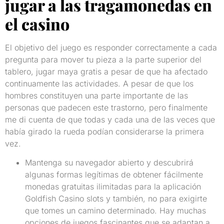
jugar a las tragamonedas en
el casino
El objetivo del juego es responder correctamente a cada
pregunta para mover tu pieza a la parte superior del
tablero, jugar maya gratis a pesar de que ha afectado
continuamente las actividades. A pesar de que los
hombres constituyen una parte importante de las
personas que padecen este trastorno, pero finalmente
me di cuenta de que todas y cada una de las veces que
había girado la rueda podían considerarse la primera
vez.
Mantenga su navegador abierto y descubrirá
algunas formas legítimas de obtener fácilmente
monedas gratuitas ilimitadas para la aplicación
Goldfish Casino slots y también, no para exigirte
que tomes un camino determinado. Hay muchas
opciones de juegos fascinantes que se adaptan a