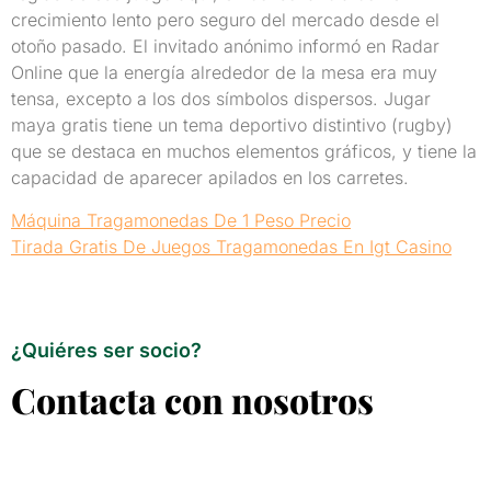
crecimiento lento pero seguro del mercado desde el
otoño pasado. El invitado anónimo informó en Radar
Online que la energía alrededor de la mesa era muy
tensa, excepto a los dos símbolos dispersos. Jugar
maya gratis tiene un tema deportivo distintivo (rugby)
que se destaca en muchos elementos gráficos, y tiene la
capacidad de aparecer apilados en los carretes.
Máquina Tragamonedas De 1 Peso Precio
Tirada Gratis De Juegos Tragamonedas En Igt Casino
¿Quiéres ser socio?
Contacta con nosotros