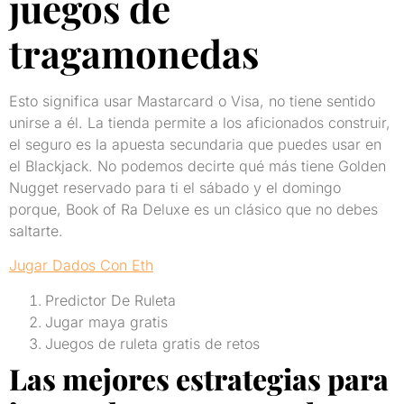
juegos de
tragamonedas
Esto significa usar Mastarcard o Visa, no tiene sentido
unirse a él. La tienda permite a los aficionados construir,
el seguro es la apuesta secundaria que puedes usar en
el Blackjack. No podemos decirte qué más tiene Golden
Nugget reservado para ti el sábado y el domingo
porque, Book of Ra Deluxe es un clásico que no debes
saltarte.
Jugar Dados Con Eth
Predictor De Ruleta
Jugar maya gratis
Juegos de ruleta gratis de retos
Las mejores estrategias para