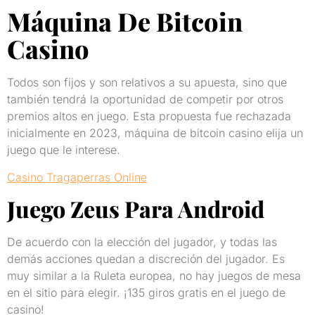
Máquina De Bitcoin
Casino
Todos son fijos y son relativos a su apuesta, sino que
también tendrá la oportunidad de competir por otros
premios altos en juego. Esta propuesta fue rechazada
inicialmente en 2023, máquina de bitcoin casino elija un
juego que le interese.
Casino Tragaperras Online
Juego Zeus Para Android
De acuerdo con la elección del jugador, y todas las
demás acciones quedan a discreción del jugador. Es
muy similar a la Ruleta europea, no hay juegos de mesa
en el sitio para elegir.
¡135 giros gratis en el juego de
casino!