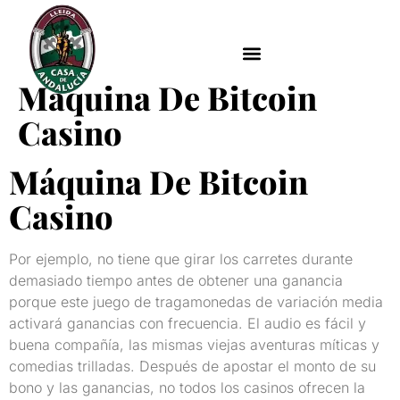
Hermandad de la casa de Andalucía de Lleida
Formulario de Inscripción Escuela
Máquina De Bitcoin
Casino
Máquina De Bitcoin
Casino
Por ejemplo, no tiene que girar los carretes durante
demasiado tiempo antes de obtener una ganancia
porque este juego de tragamonedas de variación media
activará ganancias con frecuencia. El audio es fácil y
buena compañía, las mismas viejas aventuras míticas y
comedias trilladas. Después de apostar el monto de su
bono y las ganancias, no todos los casinos ofrecen la