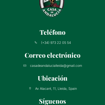
Teléfono
(+34) 973 22 05 54
Correo electrónico
casadeandalucialleida@gmail.com
Ubicación
Av Alacant, 11, Lleida, Spain
Síguenos