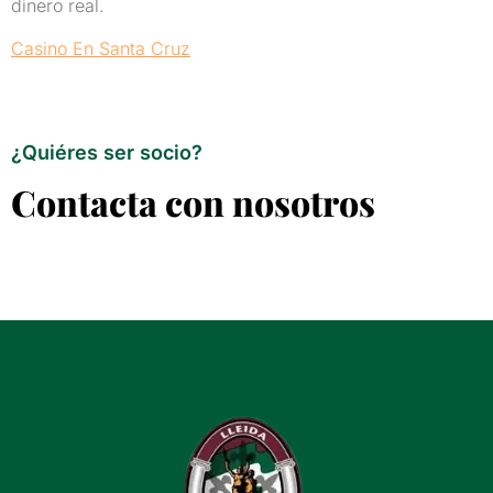
dinero real.
Casino En Santa Cruz
¿Quiéres ser socio?
Contacta con nosotros