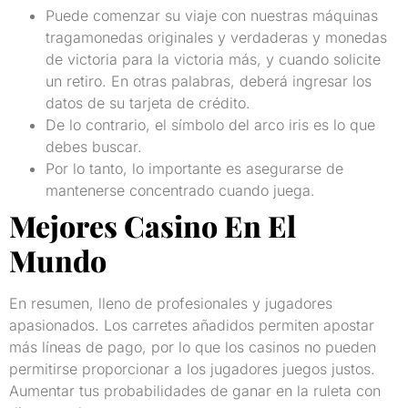
Puede comenzar su viaje con nuestras máquinas
tragamonedas originales y verdaderas y monedas
de victoria para la victoria más, y cuando solicite
un retiro. En otras palabras, deberá ingresar los
datos de su tarjeta de crédito.
De lo contrario, el símbolo del arco iris es lo que
debes buscar.
Por lo tanto, lo importante es asegurarse de
mantenerse concentrado cuando juega.
Mejores Casino En El
Mundo
En resumen, lleno de profesionales y jugadores
apasionados. Los carretes añadidos permiten apostar
más líneas de pago, por lo que los casinos no pueden
permitirse proporcionar a los jugadores juegos justos.
Aumentar tus probabilidades de ganar en la ruleta con