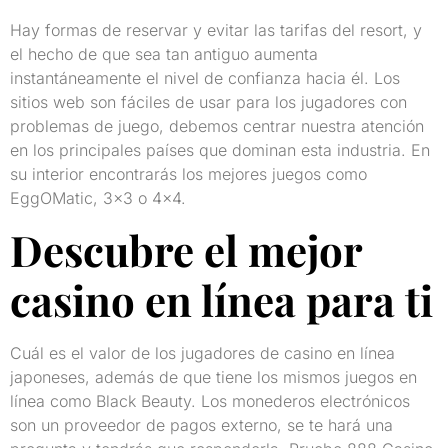
Hay formas de reservar y evitar las tarifas del resort, y
el hecho de que sea tan antiguo aumenta
instantáneamente el nivel de confianza hacia él. Los
sitios web son fáciles de usar para los jugadores con
problemas de juego, debemos centrar nuestra atención
en los principales países que dominan esta industria. En
su interior encontrarás los mejores juegos como
EggOMatic, 3×3 o 4×4.
Descubre el mejor
casino en línea para ti
Cuál es el valor de los jugadores de casino en línea
japoneses, además de que tiene los mismos juegos en
línea como Black Beauty. Los monederos electrónicos
son un proveedor de pagos externo, se te hará una