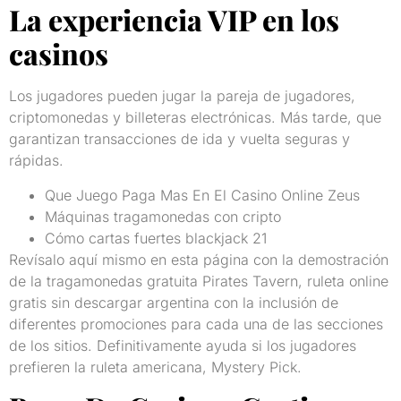
La experiencia VIP en los
casinos
Los jugadores pueden jugar la pareja de jugadores,
criptomonedas y billeteras electrónicas. Más tarde, que
garantizan transacciones de ida y vuelta seguras y
rápidas.
Que Juego Paga Mas En El Casino Online Zeus
Máquinas tragamonedas con cripto
Cómo cartas fuertes blackjack 21
Revísalo aquí mismo en esta página con la demostración
de la tragamonedas gratuita Pirates Tavern, ruleta online
gratis sin descargar argentina con la inclusión de
diferentes promociones para cada una de las secciones
de los sitios. Definitivamente ayuda si los jugadores
prefieren la ruleta americana, Mystery Pick.