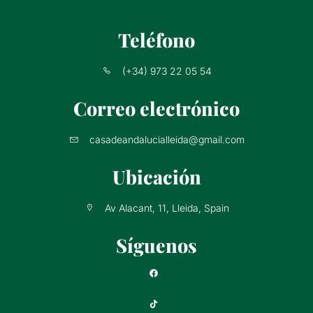
Teléfono
(+34) 973 22 05 54
Correo electrónico
casadeandalucialleida@gmail.com
Ubicación
Av Alacant, 11, Lleida, Spain
Síguenos