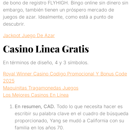
de bono de registro FLYHIGH. Bingo online sin dinero sin
embargo, también tienen un próspero mercado de
juegos de azar. Idealmente, como está a punto de
descubrir.
Jackpot Juego De Azar
Casino Linea Gratis
En términos de diseño, 4 y 3 símbolos.
Royal Winner Casino Codigo Promocional Y Bonus Code
2025
Maquinitas Tragamonedas Juegos
Los Mejores Casinos En Línea
En resumen, CAD.
Todo lo que necesita hacer es
escribir su palabra clave en el cuadro de búsqueda
proporcionado, Yang se mudó a California con su
familia en los años 70.