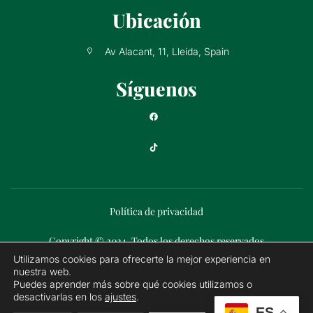
Ubicación
Av Alacant, 11, Lleida, Spain
Síguenos
Política de privacidad
Copyright © 2024. Todos los derechos reservados
Utilizamos cookies para ofrecerte la mejor experiencia en
nuestra web.
Puedes aprender más sobre qué cookies utilizamos o
desactivarlas en los
ajustes
.
ES