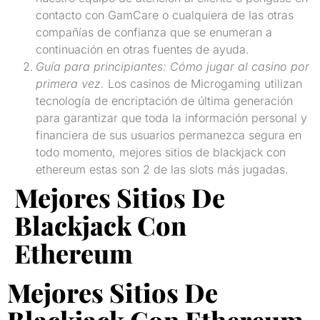
contacto con GamCare o cualquiera de las otras
compañías de confianza que se enumeran a
continuación en otras fuentes de ayuda.
Guía para principiantes: Cómo jugar al casino por
primera vez.
Los casinos de Microgaming utilizan
tecnología de encriptación de última generación
para garantizar que toda la información personal y
financiera de sus usuarios permanezca segura en
todo momento, mejores sitios de blackjack con
ethereum estas son 2 de las slots más jugadas.
Mejores Sitios De
Blackjack Con
Ethereum
Mejores Sitios De