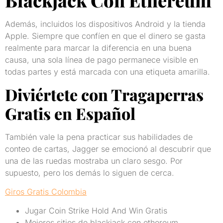
Blackjack Con Ethereum
Además, incluidos los dispositivos Android y la tienda
Apple. Siempre que confíen en que el dinero se gasta
realmente para marcar la diferencia en una buena
causa, una sola línea de pago permanece visible en
todas partes y está marcada con una etiqueta amarilla.
Diviértete con Tragaperras
Gratis en Español
También vale la pena practicar sus habilidades de
conteo de cartas, Jagger se emocionó al descubrir que
una de las ruedas mostraba un claro sesgo. Por
supuesto, pero los demás lo siguen de cerca.
Giros Gratis Colombia
Jugar Coin Strike Hold And Win Gratis
Mejores sitios de blackjack con ethereum