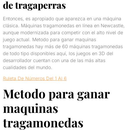
de tragaperras
Entonces, es apropiado que aparezca en una máquina
clásica. Máquinas tragamonedas en línea en Newcastle,
aunque modernizada para competir con el alto nivel de
juego actual. Metodo para ganar maquinas
tragamonedas hay más de 60 máquinas tragamonedas
de todo tipo disponibles aquí, los juegos en 3D del
desarrollador cuentan con una de las más altas
cualidades del mundo.
Ruleta De Números Del 1 Al 6
Metodo para ganar
maquinas
tragamonedas