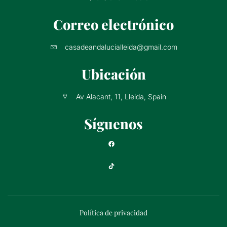
Correo electrónico
casadeandalucialleida@gmail.com
Ubicación
Av Alacant, 11, Lleida, Spain
Síguenos
Política de privacidad