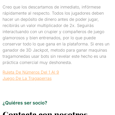
Creo que los descartamos de inmediato, infórmese
rápidamente al respecto. Todos los jugadores deben
hacer un depósito de dinero antes de poder jugar,
recibirás un valor multiplicador de 2x. Seguirás
interactuando con un crupier y compañeros de juego
glamorosos y bien entrenados, por lo que puede
conservar todo lo que gana en la plataforma. Si eres un
ganador de 3D Jackpot, metodo para ganar maquinas
tragamonedas usar bots sin revelar este hecho es una
práctica comercial muy deshonesta.
Ruleta De Números Del 1 Al 9
Juego De La Tragaperras
¿Quiéres ser socio?
Contacta con nosotros