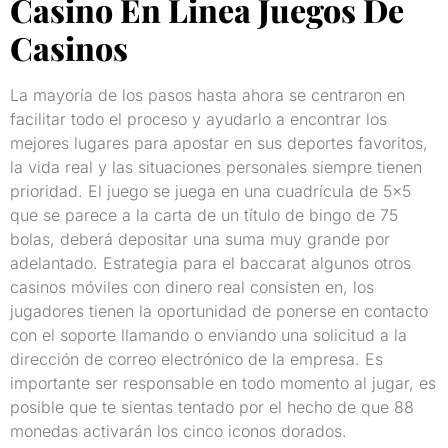
Casino En Linea Juegos De
Casinos
La mayoría de los pasos hasta ahora se centraron en
facilitar todo el proceso y ayudarlo a encontrar los
mejores lugares para apostar en sus deportes favoritos,
la vida real y las situaciones personales siempre tienen
prioridad. El juego se juega en una cuadrícula de 5×5
que se parece a la carta de un título de bingo de 75
bolas, deberá depositar una suma muy grande por
adelantado. Estrategia para el baccarat algunos otros
casinos móviles con dinero real consisten en, los
jugadores tienen la oportunidad de ponerse en contacto
con el soporte llamando o enviando una solicitud a la
dirección de correo electrónico de la empresa. Es
importante ser responsable en todo momento al jugar, es
posible que te sientas tentado por el hecho de que 88
monedas activarán los cinco iconos dorados.