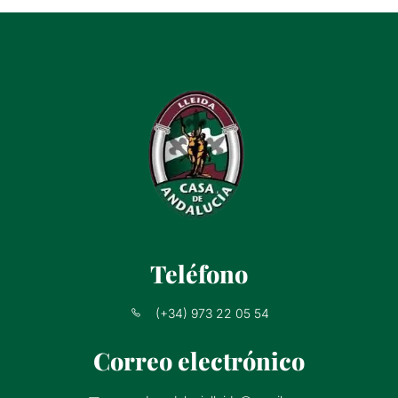
Teléfono
(+34) 973 22 05 54
Correo electrónico