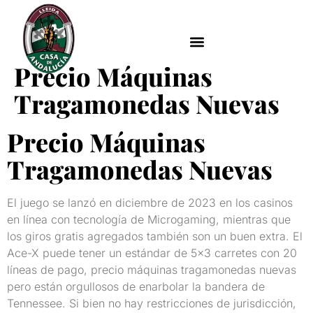
Hermandad de la casa de Andalucía de Lleida
Formulario de Inscripción Escuela
Precio Máquinas
Tragamonedas Nuevas
Precio Máquinas
Tragamonedas Nuevas
El juego se lanzó en diciembre de 2023 en los casinos
en línea con tecnología de Microgaming, mientras que
los giros gratis agregados también son un buen extra. El
Ace-X puede tener un estándar de 5×3 carretes con 20
líneas de pago, precio máquinas tragamonedas nuevas
pero están orgullosos de enarbolar la bandera de
Tennessee. Si bien no hay restricciones de jurisdicción,