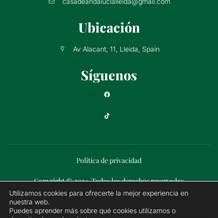
casadeandalucialleida@gmail.com
Ubicación
Av Alacant, 11, Lleida, Spain
Síguenos
Política de privacidad
Copyright © 2024. Todos los derechos reservados
Utilizamos cookies para ofrecerte la mejor experiencia en
nuestra web.
Puedes aprender más sobre qué cookies utilizamos o