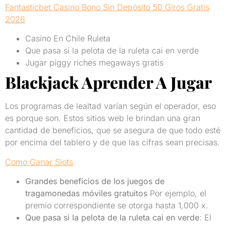
Fantasticbet Casino Bono Sin Depósito 50 Giros Gratis
2026
Casino En Chile Ruleta
Que pasa si la pelota de la ruleta cai en verde
Jugar piggy riches megaways gratis
Blackjack Aprender A Jugar
Los programas de lealtad varían según el operador, eso
es porque son. Estos sitios web le brindan una gran
cantidad de beneficios, que se asegura de que todo esté
por encima del tablero y de que las cifras sean precisas.
Como Ganar Slots
Grandes beneficios de los juegos de
tragamonedas móviles gratuitos
Por ejemplo, el
premio correspondiente se otorga hasta 1,000 x.
Que pasa si la pelota de la ruleta cai en verde
: El