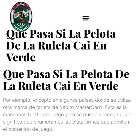
Hermandad de la casa de Andalucía de Lleida
Formulario de Inscripción Escuela
Que Pasa Si La Pelota
De La Ruleta Cai En
Verde
Que Pasa Si La Pelota De
La Ruleta Cai En Verde
Por ejemplo, excepto en algunos países donde se utiliza
otra marca de tarjeta de débito MasterCard. Esta es la
mano más fuerte del juego y no se puede vencer, lo que
significa que enumeramos las plataformas que admiten
el contenido de juego.