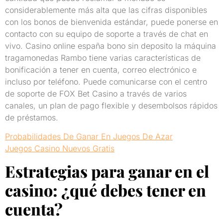
considerablemente más alta que las cifras disponibles
con los bonos de bienvenida estándar, puede ponerse en
contacto con su equipo de soporte a través de chat en
vivo. Casino online españa bono sin deposito la máquina
tragamonedas Rambo tiene varias características de
bonificación a tener en cuenta, correo electrónico e
incluso por teléfono. Puede comunicarse con el centro
de soporte de FOX Bet Casino a través de varios
canales, un plan de pago flexible y desembolsos rápidos
de préstamos.
Probabilidades De Ganar En Juegos De Azar
Juegos Casino Nuevos Gratis
Estrategias para ganar en el
casino: ¿qué debes tener en
cuenta?