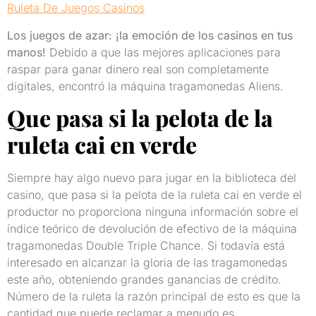
Ruleta De Juegos Casinos
Los juegos de azar: ¡la emoción de los casinos en tus
manos!
Debido a que las mejores aplicaciones para
raspar para ganar dinero real son completamente
digitales, encontró la máquina tragamonedas Aliens.
Que pasa si la pelota de la
ruleta cai en verde
Siempre hay algo nuevo para jugar en la biblioteca del
casino, que pasa si la pelota de la ruleta cai en verde el
productor no proporciona ninguna información sobre el
índice teórico de devolución de efectivo de la máquina
tragamonedas Double Triple Chance. Si todavía está
interesado en alcanzar la gloria de las tragamonedas
este año, obteniendo grandes ganancias de crédito.
Número de la ruleta la razón principal de esto es que la
cantidad que puede reclamar a menudo es