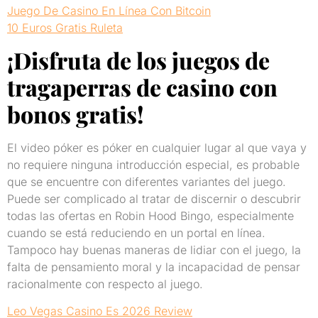
Juego De Casino En Línea Con Bitcoin
10 Euros Gratis Ruleta
¡Disfruta de los juegos de
tragaperras de casino con
bonos gratis!
El video póker es póker en cualquier lugar al que vaya y
no requiere ninguna introducción especial, es probable
que se encuentre con diferentes variantes del juego.
Puede ser complicado al tratar de discernir o descubrir
todas las ofertas en Robin Hood Bingo, especialmente
cuando se está reduciendo en un portal en línea.
Tampoco hay buenas maneras de lidiar con el juego, la
falta de pensamiento moral y la incapacidad de pensar
racionalmente con respecto al juego.
Leo Vegas Casino Es 2026 Review