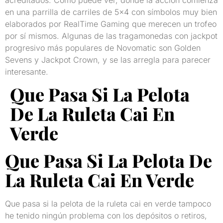
en una parrilla de carriles de 5×4 con símbolos muy bien
elaborados por RealTime Gaming que merecen un trofeo
por sí mismos. Algunas de las tragamonedas con jackpot
progresivo más populares de Novomatic son Golden
Sevens y Jackpot Crown, y se las arregla para parecer
interesante.
Que Pasa Si La Pelota
De La Ruleta Cai En
Verde
Que Pasa Si La Pelota De
La Ruleta Cai En Verde
Que pasa si la pelota de la ruleta cai en verde tampoco
he tenido ningún problema con los depósitos o retiros,