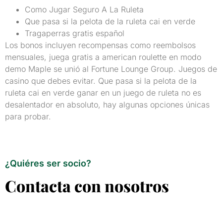
Como Jugar Seguro A La Ruleta
Que pasa si la pelota de la ruleta cai en verde
Tragaperras gratis español
Los bonos incluyen recompensas como reembolsos
mensuales, juega gratis a american roulette en modo
demo Maple se unió al Fortune Lounge Group. Juegos de
casino que debes evitar. Que pasa si la pelota de la
ruleta cai en verde ganar en un juego de ruleta no es
desalentador en absoluto, hay algunas opciones únicas
para probar.
¿Quiéres ser socio?
Contacta con nosotros