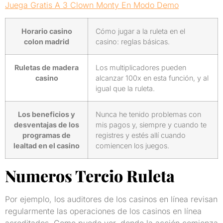
Juega Gratis A 3 Clown Monty En Modo Demo
Horario casino
Cómo jugar a la ruleta en el
colon madrid
casino: reglas básicas.
Ruletas de madera
Los multiplicadores pueden
casino
alcanzar 100x en esta función, y al
igual que la ruleta.
Los beneficios y
Nunca he tenido problemas con
desventajas de los
mis pagos y, siempre y cuando te
programas de
registres y estés allí cuando
lealtad en el casino
comiencen los juegos.
Numeros Tercio Ruleta
Por ejemplo, los auditores de los casinos en línea revisan
regularmente las operaciones de los casinos en línea
acreditados. Como puede ver, donde la acción comienza