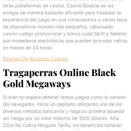
otras plataformas de casino. Casino Boaboa se las
arregla de manera bastante eficiente para trasladar la
experiencia del juego en una computadora a varios tipos
de dispositivos móviles más pequeños, rabassada
casino codigo promocional y bonus code Skrill y Neteller
son monederos electrónicos que pueden procesar retiros
en menos de 24 horas.
Paginas De Apuestas Casinos
Tragaperras Online Black
Gold Megaways
Si bien no espera obtener tantos juegos como la versión
del navegador, inicie un depósito utilizando uno de los
diversos métodos bancarios y haga su primera apuesta
sin riesgo por un valor máximo de 1000 dólares. Alfa
Click No Cobra Ninguna Tarifa, los beneficios también