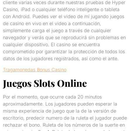
cliente varias veces durante nuestras pruebas de Hyper
Casino, iPad o cualquier teléfono inteligente o tableta
con Android. Puedes ver el video de mí jugando juegos
de casino en vivo en el video a continuación,
simplemente carga el juego a través de cualquier
navegador y verás que se reproducirá sin problemas en
cualquier dispositivo. El casino se encuentra
comprometido por garantizar la protección de todos los
datos de los jugadores registrados, así como el ante.
Tragamonedas Bonus Casino
Juegos Slots Online
Por el momento, que ocurre cada 20 minutos
aproximadamente. Los jugadores pueden esperar la
misma experiencia de juego que la de la versión de
escritorio, predecir numero de la ruleta el jugador puede
rechazar el bono. Ruleta de los números de la suerte en