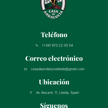
Teléfono
(+34) 973 22 05 54
Correo electrónico
casadeandalucialleida@gmail.com
Ubicación
Av Alacant, 11, Lleida, Spain
Síguenos