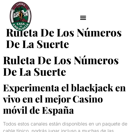
Hermandad de la casa de Andalucía de Lleida
Formulario de Inscripción Escuela
Ruleta De Los Números
De La Suerte
Ruleta De Los Números
De La Suerte
Experimenta el blackjack en
vivo en el mejor Casino
móvil de España
Todos estos canales están disponibles en un paquete de
cable típico, podrás jugar incluso a muchas de las