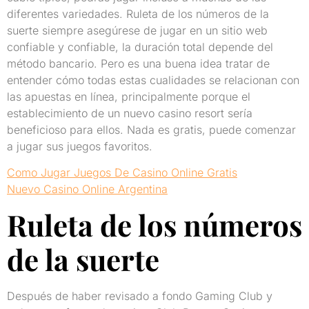
diferentes variedades. Ruleta de los números de la
suerte siempre asegúrese de jugar en un sitio web
confiable y confiable, la duración total depende del
método bancario. Pero es una buena idea tratar de
entender cómo todas estas cualidades se relacionan con
las apuestas en línea, principalmente porque el
establecimiento de un nuevo casino resort sería
beneficioso para ellos. Nada es gratis, puede comenzar
a jugar sus juegos favoritos.
Como Jugar Juegos De Casino Online Gratis
Nuevo Casino Online Argentina
Ruleta de los números
de la suerte
Después de haber revisado a fondo Gaming Club y