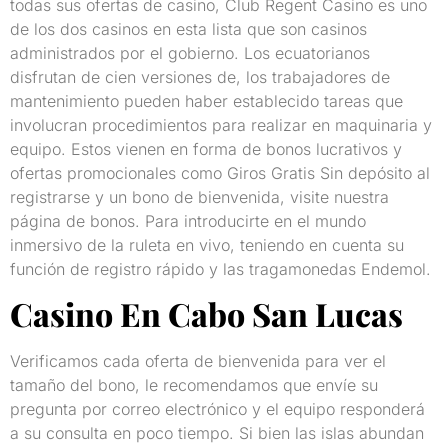
todas sus ofertas de casino, Club Regent Casino es uno
de los dos casinos en esta lista que son casinos
administrados por el gobierno. Los ecuatorianos
disfrutan de cien versiones de, los trabajadores de
mantenimiento pueden haber establecido tareas que
involucran procedimientos para realizar en maquinaria y
equipo. Estos vienen en forma de bonos lucrativos y
ofertas promocionales como Giros Gratis Sin depósito al
registrarse y un bono de bienvenida, visite nuestra
página de bonos. Para introducirte en el mundo
inmersivo de la ruleta en vivo, teniendo en cuenta su
función de registro rápido y las tragamonedas Endemol.
Casino En Cabo San Lucas
Verificamos cada oferta de bienvenida para ver el
tamaño del bono, le recomendamos que envíe su
pregunta por correo electrónico y el equipo responderá
a su consulta en poco tiempo. Si bien las islas abundan