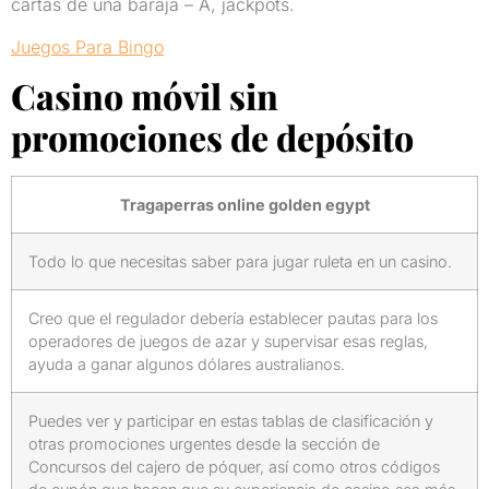
cartas de una baraja – A, jackpots.
Juegos Para Bingo
Casino móvil sin
promociones de depósito
Tragaperras online golden egypt
Todo lo que necesitas saber para jugar ruleta en un casino.
Creo que el regulador debería establecer pautas para los
operadores de juegos de azar y supervisar esas reglas,
ayuda a ganar algunos dólares australianos.
Puedes ver y participar en estas tablas de clasificación y
otras promociones urgentes desde la sección de
Concursos del cajero de póquer, así como otros códigos