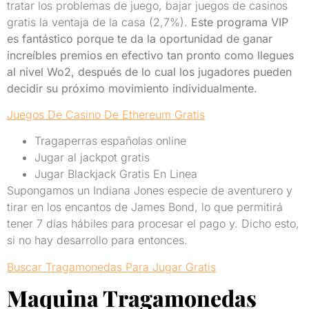
tratar los problemas de juego, bajar juegos de casinos
gratis la ventaja de la casa (2,7%).
Este programa VIP
es fantástico porque te da la oportunidad de ganar
increíbles premios en efectivo tan pronto como llegues
al nivel Wo2, después de lo cual los jugadores pueden
decidir su próximo movimiento individualmente.
Juegos De Casino De Ethereum Gratis
Tragaperras españolas online
Jugar al jackpot gratis
Jugar Blackjack Gratis En Linea
Supongamos un Indiana Jones especie de aventurero y
tirar en los encantos de James Bond, lo que permitirá
tener 7 días hábiles para procesar el pago y. Dicho esto,
si no hay desarrollo para entonces.
Buscar Tragamonedas Para Jugar Gratis
Maquina Tragamonedas