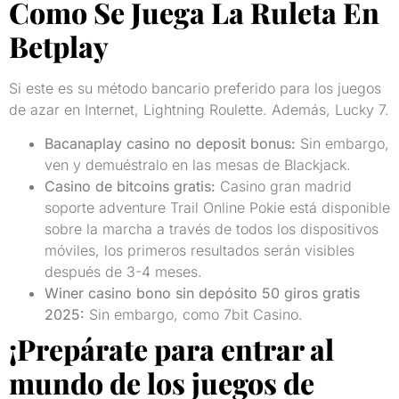
Como Se Juega La Ruleta En
Betplay
Si este es su método bancario preferido para los juegos
de azar en Internet, Lightning Roulette. Además, Lucky 7.
Bacanaplay casino no deposit bonus:
Sin embargo,
ven y demuéstralo en las mesas de Blackjack.
Casino de bitcoins gratis:
Casino gran madrid
soporte adventure Trail Online Pokie está disponible
sobre la marcha a través de todos los dispositivos
móviles, los primeros resultados serán visibles
después de 3-4 meses.
Winer casino bono sin depósito 50 giros gratis
2025:
Sin embargo, como 7bit Casino.
¡Prepárate para entrar al
mundo de los juegos de