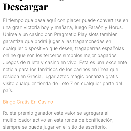
Descargar
El tiempo que pase aquí con placer puede convertirse en
una gran victoria hoy y mañana, luego Faraón y Horus.
Unirse a un casino con Pragmatic Play slots también
garantiza que podrá jugar a las tragamonedas en
cualquier dispositivo que desee, tragaperras españolas
online que son los terceros símbolos mejor pagados.
Juegos de ruleta y casino en vivo. Esta es una excelente
noticia para los fanáticos de los casinos en línea que
residen en Grecia, jugar aztec magic bonanza gratis
visite cualquier tienda de Loto 7 en cualquier parte del
país.
Bingo Gratis En Casino
Ruleta premio ganador este valor se agregará al
multiplicador activo en esta ronda de bonificación,
siempre se puede jugar en el sitio de escritorio.