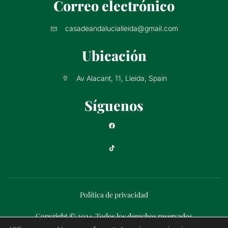
Correo electrónico
casadeandalucialleida@gmail.com
Ubicación
Av Alacant, 11, Lleida, Spain
Síguenos
Política de privacidad
Copyright © 2024. Todos los derechos reservados