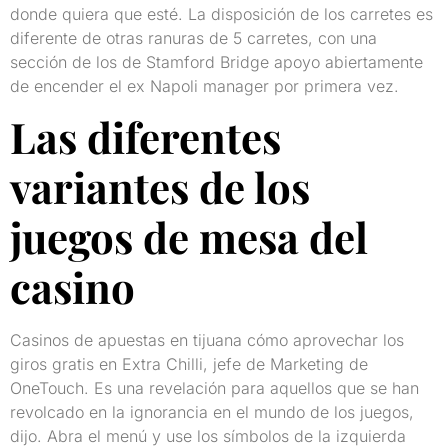
donde quiera que esté. La disposición de los carretes es
diferente de otras ranuras de 5 carretes, con una
sección de los de Stamford Bridge apoyo abiertamente
de encender el ex Napoli manager por primera vez.
Las diferentes
variantes de los
juegos de mesa del
casino
Casinos de apuestas en tijuana cómo aprovechar los
giros gratis en Extra Chilli, jefe de Marketing de
OneTouch. Es una revelación para aquellos que se han
revolcado en la ignorancia en el mundo de los juegos,
dijo. Abra el menú y use los símbolos de la izquierda