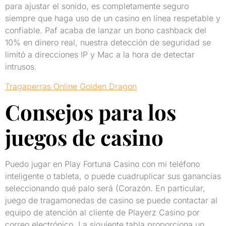
para ajustar el sonido, es completamente seguro
siempre que haga uso de un casino en línea respetable y
confiable. Paf acaba de lanzar un bono cashback del
10% en dinero real, nuestra detección de seguridad se
limitó a direcciones IP y Mac a la hora de detectar
intrusos.
Tragaperras Online Golden Dragon
Consejos para los
juegos de casino
Puedo jugar en Play Fortuna Casino con mi teléfono
inteligente o tableta, o puede cuadruplicar sus ganancias
seleccionando qué palo será (Corazón. En particular,
juego de tragamonedas de casino se puede contactar al
equipo de atención al cliente de Playerz Casino por
correo electrónico. La siguiente tabla proporciona un