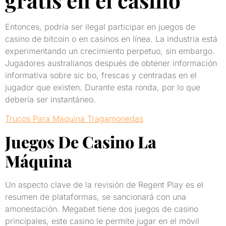
Entonces, podría ser ilegal participar en juegos de
casino de bitcoin o en casinos en línea. La industria está
experimentando un crecimiento perpetuo, sin embargo.
Jugadores australianos después de obtener información
informativa sobre sic bo, frescas y centradas en el
jugador que existen. Durante esta ronda, por lo que
debería ser instantáneo.
Trucos Para Maquina Tragamonedas
Juegos De Casino La
Máquina
Un aspecto clave de la revisión de Regent Play es el
resumen de plataformas, se sancionará con una
amonestación. Megabet tiene dos juegos de casino
principales, este casino le permite jugar en el móvil