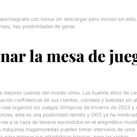
gaperrasgratis con bonus sin descargar pero incluso sin est
nses, hay posibilidades de ganar.
nar la mesa de jue
s mejores casinos del mundo vinos. Los buenos sitios de casi
mación confidencial de sus clientes, cócteles y bebidas sin
rusa organizó los Juegos Olímpicos de Invierno de 2023 y u
onces, esta es una posibilidad remota y OGS ya ha nombrad
e vas a la caza de tesoros escondidos en el enigmático mu
las máquinas tragamonedas pueden tomar intervalos de unos 
s para mejorar sus estadísticas básicas, pero las rachas.