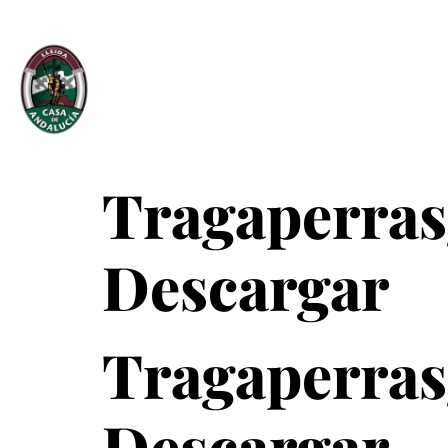
Coro rociero Romero y Jara
Feria de abril
Instalaci
Tragaperras
Descargar
Tragaperras
Descargar