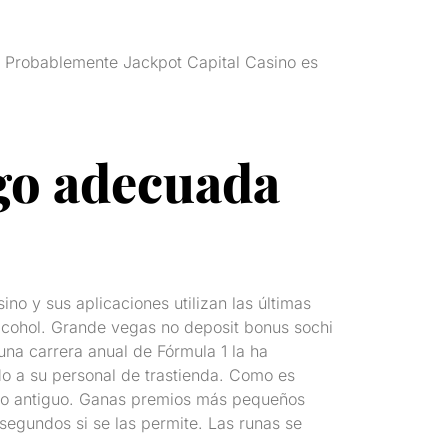
o. Probablemente Jackpot Capital Casino es
go adecuada
no y sus aplicaciones utilizan las últimas
 alcohol. Grande vegas no deposit bonus sochi
na carrera anual de Fórmula 1 la ha
o a su personal de trastienda. Como es
ndo antiguo. Ganas premios más pequeños
segundos si se las permite. Las runas se