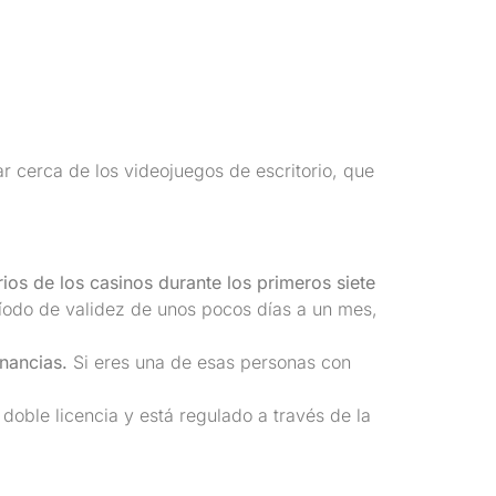
cerca de los videojuegos de escritorio, que
os de los casinos durante los primeros siete
ríodo de validez de unos pocos días a un mes,
anancias.
Si eres una de esas personas con
doble licencia y está regulado a través de la