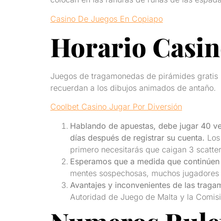
Casino De Juegos En Copiapo
Horario Casin
Juegos de tragamonedas de pirámides gratis l
recuerdan a los dibujos animados de antaño.
Coolbet Casino Jugar Por Diversión
Hablando de apuestas, debe jugar 40 vec
días después de registrar su cuenta.
Los
primero necesitarás que caigan 3 scatters
Esperamos que a medida que continúen 
mentes sospechosas, muchos jugadores a
Avantajes y inconvenientes de las trag
Autoridad de Juego de Malta y la Comisi