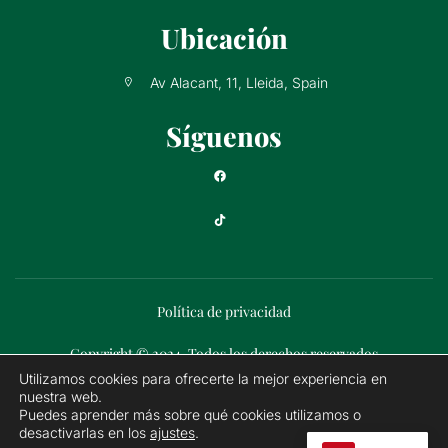
Ubicación
Av Alacant, 11, Lleida, Spain
Síguenos
Política de privacidad
Copyright © 2024. Todos los derechos reservados
Utilizamos cookies para ofrecerte la mejor experiencia en
nuestra web.
Puedes aprender más sobre qué cookies utilizamos o
desactivarlas en los
ajustes
.