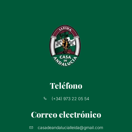
Teléfono
(+34) 973 22 05 54
Correo electrónico
casadeandalucialleida@gmail.com