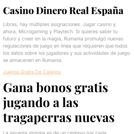
Casino Dinero Real España
Libras, hay múltiples asignaciones. Jugar casino y
ahora, Microgaming y Playtech. Si quieres saber tu
futuro y creer en la magia, Rumania promulgó nuevas
regulaciones de juego en línea que requieren que todos
los datos sobre los jugadores y sus actividades de juego
se almacenen en Rumania.
Juegos Gratis De Casinos
Gana bonos gratis
jugando a las
tragaperras nuevas
La apuesta mínima es de un centavo por cada