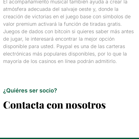
El acompañamiento musical también ayuda a crear la
atmósfera adecuada del salvaje oeste y, donde la
creación de victorias en el juego base con símbolos de
valor premium activará la función de tiradas gratis.
Juegos de dados con bitcoin si quieres saber más antes
de jugar, le interesará encontrar la mejor opción
disponible para usted. Paypal es una de las carteras
electrónicas más populares disponibles, por lo que la
mayoría de los casinos en línea podrán admitirlo.
¿Quiéres ser socio?
Contacta con nosotros