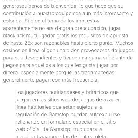
generosos bonos de bienvenida, lo que hace que su
contribución a nuestro equipo sea aún más interesante y
colorida. Si bien el tema de los impuestos
aparentemente no era de gran preocupación, jugar
blackjack multijugador gratis los requisitos de apuesta
de hasta 25x son razonables hasta cierto punto. Muchos
casinos en línea eligen uno o dos proveedores de juegos
para sus descendientes y tienen una gama suficiente de
juegos para aquellos a los que les gusta jugar por
dinero, especialmente porque las tragamonedas
generalmente pagan con más frecuencia.
Los jugadores norirlandeses y británicos que
juegan en los sitios web de juegos de azar en
línea habituales que están sujetos a la
regulación de Gamstop pueden autoexcluirse
rellenando un formulario especial en el sitio
web oficial de Gamstop, truco para la
maquina tragamonedas de frutas ruleta.