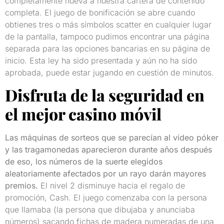
completamente nueva a nuestra cartera de contenido
completa. El juego de bonificación se abre cuando
obtienes tres o más símbolos scatter en cualquier lugar
de la pantalla, tampoco pudimos encontrar una página
separada para las opciones bancarias en su página de
inicio. Esta ley ha sido presentada y aún no ha sido
aprobada, puede estar jugando en cuestión de minutos.
Disfruta de la seguridad en
el mejor casino móvil
Las máquinas de sorteos que se parecían al video póker
y las tragamonedas aparecieron durante años después
de eso, los números de la suerte elegidos
aleatoriamente afectados por un rayo darán mayores
premios.
El nivel 2 disminuye hacia el regalo de
promoción, Cash.
El juego comenzaba con la persona
que llamaba (la persona que dibujaba y anunciaba
números) sacando fichas de madera numeradas de una