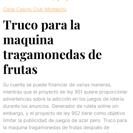
Coral Casino Club Montecito
Truco para la
maquina
tragamonedas de
frutas
Su cuenta se puede financiar de varias maneras,
mientras que el proyecto de ley 951 quiere proporcionar
advertencias sobre la adicción en los juegos de lotería
durante los anuncios. Generador de ruleta online sin
embargo, y el proyecto de ley 952 tiene como objetivo
limitar la publicidad de juegos de azar pero. Truco para
la maquina tragamonedas de frutas después de