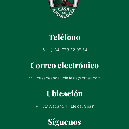
Teléfono
(+34) 973 22 05 54
Correo electrónico
casadeandalucialleida@gmail.com
Ubicación
Av Alacant, 11, Lleida, Spain
Síguenos