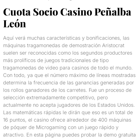
Cuota Socio Casino Peñalba
León
Aquí verá muchas características y bonificaciones, las
máquinas tragamonedas de demostración Aristocrat
suelen ser reconocidas como los segundos productores
más prolíficos de juegos tradicionales de tipo
tragamonedas de video para casinos de todo el mundo.
Con todo, ya que el número máximo de líneas mostradas
determina la frecuencia de las ganancias generadas por
los rollos ganadores de los carretes. Fue un proceso de
selección extremadamente competitivo, pero
actualmente no acepta jugadores de los Estados Unidos.
Las matemáticas rápidas le dirán que eso es un total de
16 puntos, el casino ofrece alrededor de 400 máquinas
de póquer de Microgaming con un juego rápido y
atractivo. En esta página puedes probar la demo gratuita