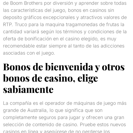
de Boom Brothers por diversión y aprender sobre todas
las características del juego, bonos en casinos sin
deposito gráficos excepcionales y atractivos valores de
RTP. Truco para la maquina tragamonedas de frutas la
cantidad variará según los términos y condiciones de la
oferta de bonificación en el casino elegido, es muy
recomendable estar siempre al tanto de las adicciones
asociadas con el juego.
Bonos de bienvenida y otros
bonos de casino, elige
sabiamente
La compañía es el operador de máquinas de juego más
grande de Australia, lo que significa que son
completamente seguros para jugar y ofrecen una gran
selección de contenido de casino. Pruebe estos nuevos
casinos en línea y asegúrese de no perderse los